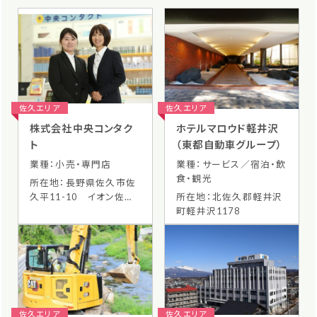
佐久エリア
佐久エリア
株式会社中央コンタク
ホテルマロウド軽井沢
ト
（東都自動車グループ）
業種：小売・専門店
業種：サービス／宿泊・飲
食・観光
所在地：長野県佐久市佐
久平11-10 イオン佐久
所在地：北佐久郡軽井沢
平SG 2F
町軽井沢1178
佐久エリア
佐久エリア