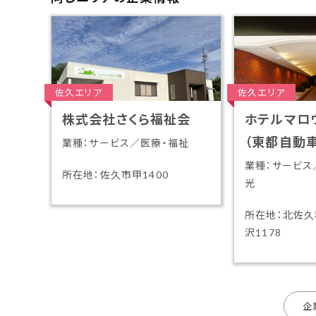
佐久エリア
佐久エリア
株式会社さくら福祉会
ホテルマロ
（東都自動
業種：サービス／医療・福祉
業種：サービス
所在地：佐久市甲1400
光
所在地：北佐
沢1178
企