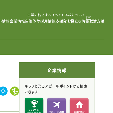
企業の皆さまへ
イベント掲載について
メールマガジン
LINE
instag
ト情報
企業情報
自治体等採用情報
応援隊
お役立ち情報
就活支援
企業情報
キラリと光るアピールポイントから検索
できます