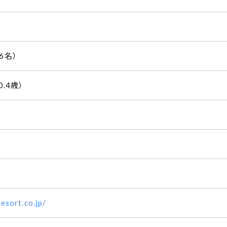
6名）
0.4歳）
esort.co.jp/