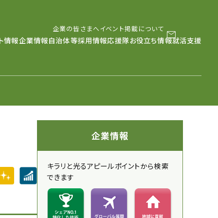
企業の皆さまへ
イベント掲載について
メールマガジン
LINE
instag
ト情報
企業情報
自治体等採用情報
応援隊
お役立ち情報
就活支援
企業情報
キラリと光るアピールポイントから検索
できます