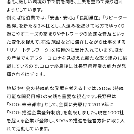
者も、厳しい環境の中で前を向き、工夫を重ねて乗り越え
ようとしています。
例えば宿泊業では、「安全・ 安心」 「長期滞在」 「リピーター
獲得」を新たな3本柱とし、人混みを避けて地方でゆっくり
過こやすニーズの高まりやテレワークの急速な普及といっ
た変化を捉えて、宿泊施設などに滞在しながら仕事をする
「リゾートテレワーク」を積極的に受け入れています。ほか
の産業でもアフターコロナを見据えた新たな取り組みに挑
戦しているので、コロナ終息後には長野県産業の底力が発
揮されるはずです。
地域や社会の持続的な発展を考える上では、SDGs（持続
可能な開発目標）の実践も重要な視点です。長野県は
「SDGs未来都市」として、全国に先駆けて2019年に
「SDGs推進企業登録制度」を創設しました。現在1000社
を超える企業が登録し、SDGsの推進を経営方針に取り入
れて活動しています。