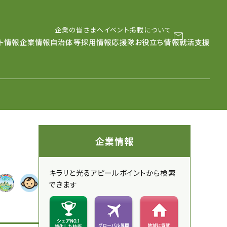
企業の皆さまへ
イベント掲載について
メールマガジン
LINE
instag
ト情報
企業情報
自治体等採用情報
応援隊
お役立ち情報
就活支援
企業情報
キラリと光るアピールポイントから検索
できます