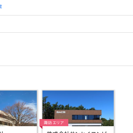
業
p
諏訪エリア