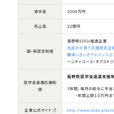
資本金
2200万円
売上高
22億円
長野県SDGs推進企業
社員の子育て応援宣言企
国・県認定制度
職場いきいきアドバンスカ
ーシティコース
ネクストジ
長野県奨学金返還支援
奨学金返還応援制
5年間、毎月の給与に手当
度
・年間上限１０万円ま
企業公式サイト
http://www.ueda-plastic