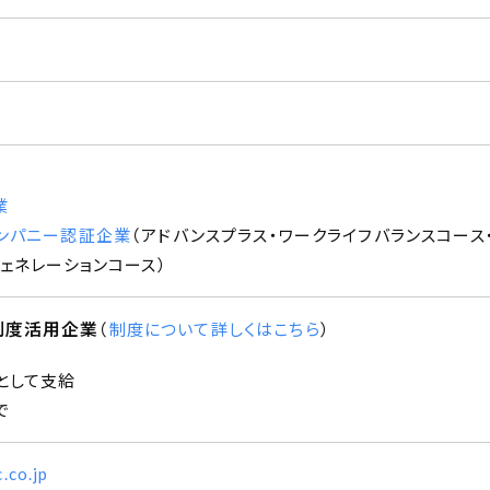
業
ンパニー認証企業
（
アドバンスプラス
ワークライフバランスコース
ェネレーションコース
）
制度活用企業
（
制度について詳しくはこちら
）
として支給
で
.co.jp