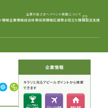
企業の皆さまへ
イベント掲載について
メールマガジン
LINE
instag
ト情報
企業情報
自治体等採用情報
応援隊
お役立ち情報
就活支援
企業情報
キラリと光るアピールポイントから検索
できます