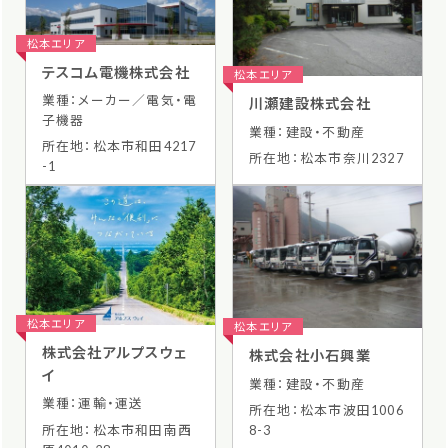
松本エリア
テスコム電機株式会社
松本エリア
業種：メーカー／電気・電
川瀬建設株式会社
子機器
業種：建設・不動産
所在地：松本市和田4217
所在地：松本市奈川2327
-1
松本エリア
松本エリア
株式会社アルプスウェ
株式会社小石興業
イ
業種：建設・不動産
業種：運輸・運送
所在地：松本市波田1006
所在地：松本市和田南西
8-3