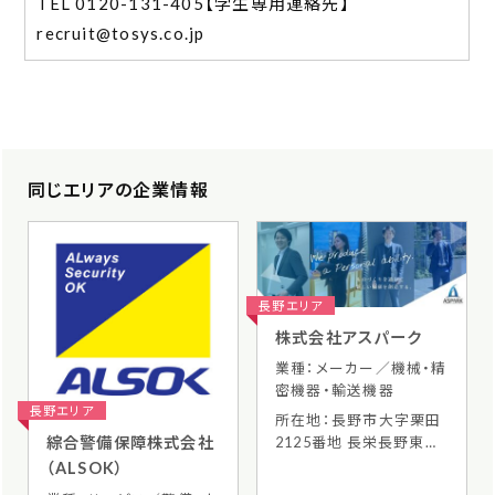
0120-131-405【学生専用連絡先】
recruit@tosys.co.jp
同じエリアの企業情報
長野エリア
株式会社アスパーク
業種：メーカー／機械・精
密機器・輸送機器
長野エリア
所在地：長野市大字栗田
2125番地 長栄長野東口
綜合警備保障株式会社
ビル 6階
（ALSOK）