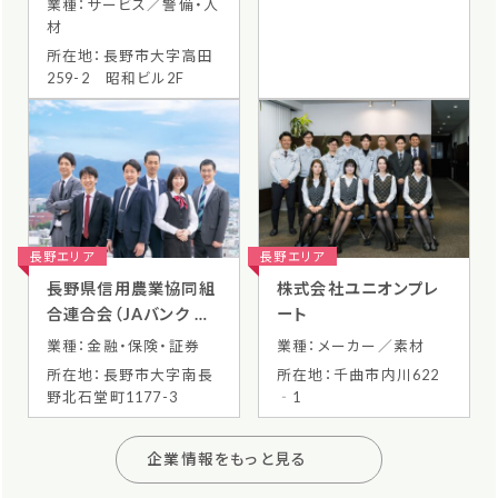
業種：サービス／警備・人
材
所在地：長野市大字高田
259-2 昭和ビル2F
長野エリア
長野エリア
長野県信用農業協同組
株式会社ユニオンプレ
合連合会（JAバンク 長
ート
野県信連）
業種：金融・保険・証券
業種：メーカー／素材
所在地：長野市大字南長
所在地：千曲市内川622
野北石堂町1177-3
‐1
企業情報をもっと見る