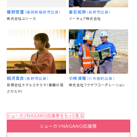
薙野悠里
倉石拓弥
（福岡県福岡市出身）
（長野市出身）
株式会社ユリーカ
イーキュア株式会社
相沢真衣
小林凌雅
（長野市出身）
（小布施町出身）
有限会社ホテルさかえや（春蘭の宿
株式会社フクザワコーポレーション
さかえや）
シューカツNAGANO応援隊をもっと見る
シューカツNAGANO応援隊