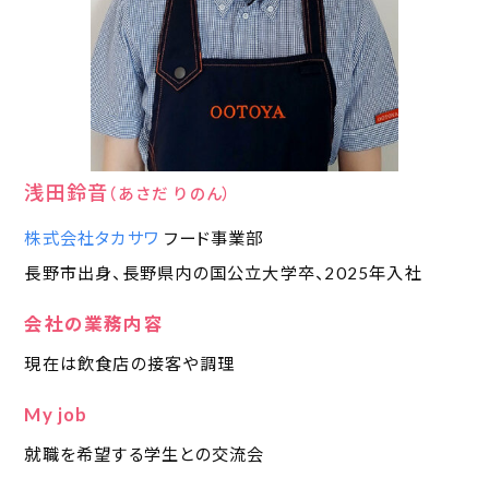
浅田鈴音
（あさだ りのん）
株式会社タカサワ
フード事業部
長野市
出身、
長野県内の国公立大学
卒、
2025年
入社
会社の業務内容
現在は飲食店の接客や調理
My job
就職を希望する学生との交流会